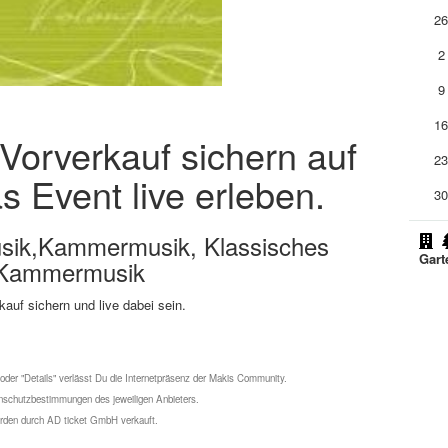
2
2
9
1
m Vorverkauf sichern auf
2
s Event live erleben.
3
usik,Kammermusik, Klassisches
Gart
l,Kammermusik
kauf sichern und live dabei sein.
 oder "Details" verlässt Du die Internetpräsenz der Makis Community.
schutzbestimmungen des jeweiligen Anbieters.
werden durch AD ticket GmbH verkauft.