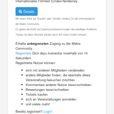
Internationales Filmfest Emden-Norderney
Details
Mit einem Klick auf "Kaufen" oder "Details" verlässt Du die Internetpräsenz
der Makis Community.
Es gelten die AGB und Datenschutzbestimmungen des jeweiligen Anbieters.
Tickets für diese Aktivität werden durch AD ticket GmbH verkauft.
Erhalte
unbegrenzten
Zugang zu der Makis
Community.
Registriere
Dich dazu kostenlos innerhalb von 10
Sekunden!
Registrierte Nutzer können:
sich mit anderen Mitgliedern verabreden
andere Mitglieder finden, die ebenfalls diese
Veranstaltung besuchen möchten
Kommentare anderer Nutzer lesen/schreiben
Bewertungen lesen/schreiben
Tickets kaufen
sich an Veranstaltungen anmelden
und vieles mehr!
Bereits registriert?
Login!