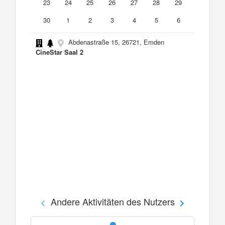
23
24
25
26
27
28
29
30
1
2
3
4
5
6
Abdenastraße 15, 26721, Emden
CineStar Saal 2
Andere Aktivitäten des Nutzers