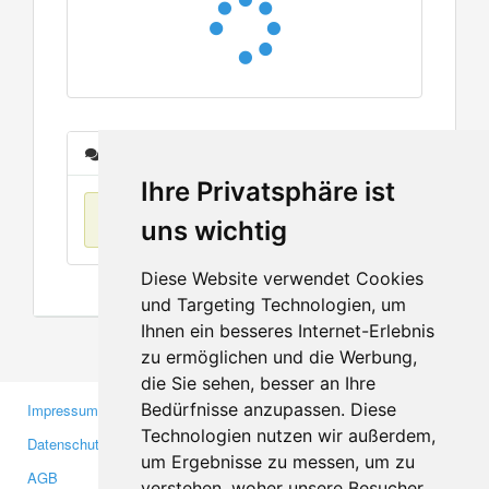
Nachrichten
Ihre Privatsphäre ist
Keine Einträge
uns wichtig
Diese Website verwendet Cookies
und Targeting Technologien, um
Ihnen ein besseres Internet-Erlebnis
zu ermöglichen und die Werbung,
die Sie sehen, besser an Ihre
Bedürfnisse anzupassen. Diese
Impressum
Gewerbetreibende
Technologien nutzen wir außerdem,
Datenschutzerklärung
Investoren
um Ergebnisse zu messen, um zu
AGB
Presse
verstehen, woher unsere Besucher