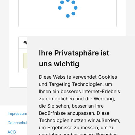
Nachrichten
Ihre Privatsphäre ist
Keine Einträge
uns wichtig
Diese Website verwendet Cookies
und Targeting Technologien, um
Ihnen ein besseres Internet-Erlebnis
zu ermöglichen und die Werbung,
die Sie sehen, besser an Ihre
Bedürfnisse anzupassen. Diese
Impressum
Gewerbetreibende
Technologien nutzen wir außerdem,
Datenschutzerklärung
Investoren
um Ergebnisse zu messen, um zu
AGB
Presse
verstehen, woher unsere Besucher