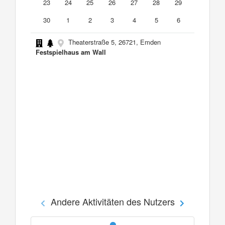
23
24
25
26
27
28
29
30
1
2
3
4
5
6
Theaterstraße 5, 26721, Emden
Festspielhaus am Wall
Andere Aktivitäten des Nutzers