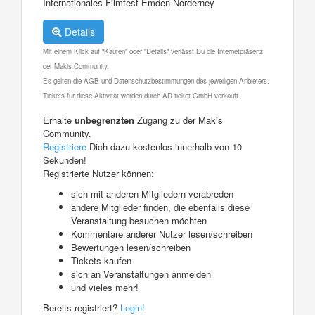
Internationales Filmfest Emden-Norderney
Details
Mit einem Klick auf "Kaufen" oder "Details" verlässt Du die Internetpräsenz
der Makis Community.
Es gelten die AGB und Datenschutzbestimmungen des jeweiligen Anbieters.
Tickets für diese Aktivität werden durch AD ticket GmbH verkauft.
Erhalte
unbegrenzten
Zugang zu der Makis
Community.
Registriere
Dich dazu kostenlos innerhalb von 10
Sekunden!
Registrierte Nutzer können:
sich mit anderen Mitgliedern verabreden
andere Mitglieder finden, die ebenfalls diese
Veranstaltung besuchen möchten
Kommentare anderer Nutzer lesen/schreiben
Bewertungen lesen/schreiben
Tickets kaufen
sich an Veranstaltungen anmelden
und vieles mehr!
Bereits registriert?
Login!