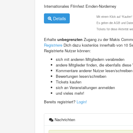
Internationales Filmfest Emden-Norderney
Mit einem Klick auf "Kaufen"
Details
Es gelten die AGB und Daten
Tickets für diese Aktivität 
Erhalte
unbegrenzten
Zugang zu der Makis Commu
Registriere
Dich dazu kostenlos innerhalb von 10 S
Registrierte Nutzer können:
sich mit anderen Mitgliedern verabreden
andere Mitglieder finden, die ebenfalls die
Kommentare anderer Nutzer lesen/schreiben
Bewertungen lesen/schreiben
Tickets kaufen
sich an Veranstaltungen anmelden
und vieles mehr!
Bereits registriert?
Login!
Nachrichten