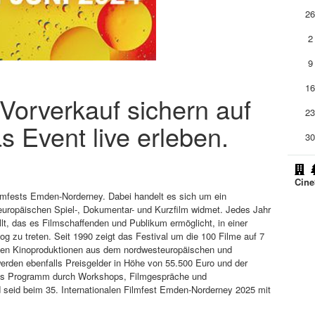
2
2
9
1
m Vorverkauf sichern auf
2
s Event live erleben.
3
Cine
ilmfests Emden-Norderney. Dabei handelt es sich um ein
uropäischen Spiel-, Dokumentar- und Kurzfilm widmet. Jedes Jahr
ellt, das es Filmschaffenden und Publikum ermöglicht, in einer
g zu treten. Seit 1990 zeigt das Festival um die 100 Filme auf 7
llen Kinoproduktionen aus dem nordwesteuropäischen und
rden ebenfalls Preisgelder in Höhe von 55.500 Euro und der
das Programm durch Workshops, Filmgespräche und
d seid beim 35. Internationalen Filmfest Emden-Norderney 2025 mit