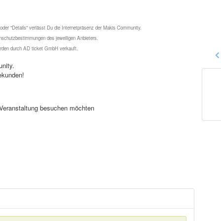
 oder "Details" verlässt Du die Internetpräsenz der Makis Community.
schutzbestimmungen des jeweiligen Anbieters.
werden durch AD ticket GmbH verkauft.
nity.
ekunden!
se Veranstaltung besuchen möchten