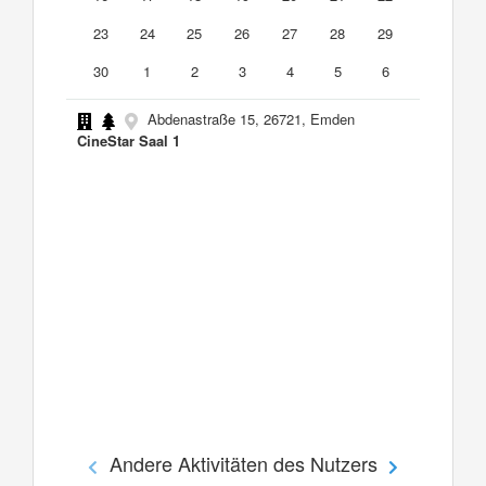
23
24
25
26
27
28
29
30
1
2
3
4
5
6
Abdenastraße 15, 26721, Emden
CineStar Saal 1
Andere Aktivitäten des Nutzers