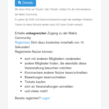
Details
Mit einem Klick auf "Kaufen" oder "Details" verlässt Du die Internetpräsenz
der Makis Community.
Es gelten die AGB und Datenschutzbestimmungen des jeweiligen Anbieters.
Tickets für diese Aktivität werden durch AD ticket GmbH verkauft.
Erhalte
unbegrenzten
Zugang zu der Makis
Community.
Registriere
Dich dazu kostenlos innerhalb von 10
Sekunden!
Registrierte Nutzer können:
sich mit anderen Mitgliedern verabreden
andere Mitglieder finden, die ebenfalls diese
Veranstaltung besuchen möchten
Kommentare anderer Nutzer lesen/schreiben
Bewertungen lesen/schreiben
Tickets kaufen
sich an Veranstaltungen anmelden
und vieles mehr!
Bereits registriert?
Login!