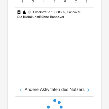
2
3
4
5
6
7
8
Silberstraße 13, 30655, Hannover
Die KleinkunstBühne Hannover
Andere Aktivitäten des Nutzers