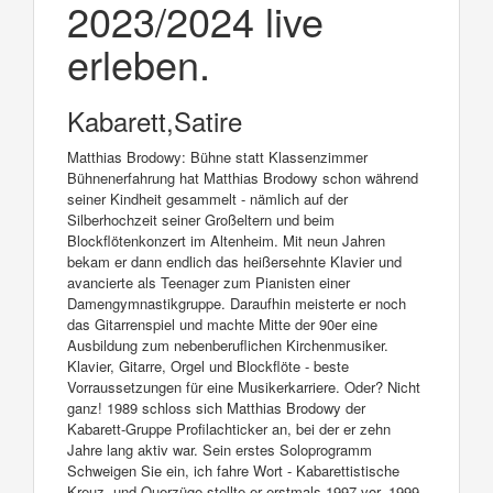
2023/2024 live
erleben.
Kabarett,Satire
Matthias Brodowy: Bühne statt Klassenzimmer
Bühnenerfahrung hat Matthias Brodowy schon während
seiner Kindheit gesammelt - nämlich auf der
Silberhochzeit seiner Großeltern und beim
Blockflötenkonzert im Altenheim. Mit neun Jahren
bekam er dann endlich das heißersehnte Klavier und
avancierte als Teenager zum Pianisten einer
Damengymnastikgruppe. Daraufhin meisterte er noch
das Gitarrenspiel und machte Mitte der 90er eine
Ausbildung zum nebenberuflichen Kirchenmusiker.
Klavier, Gitarre, Orgel und Blockflöte - beste
Vorraussetzungen für eine Musikerkarriere. Oder? Nicht
ganz! 1989 schloss sich Matthias Brodowy der
Kabarett-Gruppe Profilachticker an, bei der er zehn
Jahre lang aktiv war. Sein erstes Soloprogramm
Schweigen Sie ein, ich fahre Wort - Kabarettistische
Kreuz- und Querzüge stellte er erstmals 1997 vor. 1999