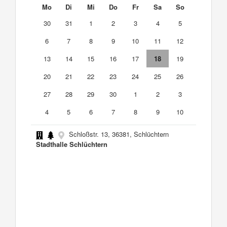
Mo
Di
Mi
Do
Fr
Sa
So
30
31
1
2
3
4
5
6
7
8
9
10
11
12
13
14
15
16
17
18
19
20
21
22
23
24
25
26
27
28
29
30
1
2
3
4
5
6
7
8
9
10
Schloßstr. 13, 36381, Schlüchtern
Stadthalle Schlüchtern