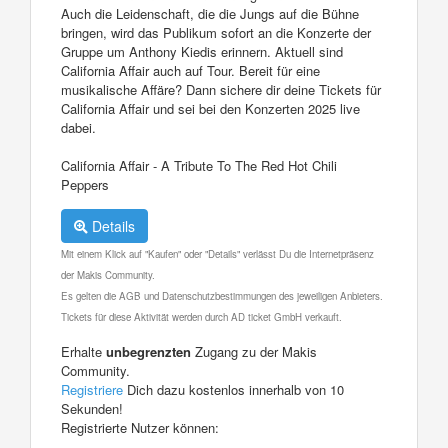
Auch die Leidenschaft, die die Jungs auf die Bühne
bringen, wird das Publikum sofort an die Konzerte der
Gruppe um Anthony Kiedis erinnern. Aktuell sind
California Affair auch auf Tour. Bereit für eine
musikalische Affäre? Dann sichere dir deine Tickets für
California Affair und sei bei den Konzerten 2025 live
dabei.
California Affair - A Tribute To The Red Hot Chili
Peppers
Details
Mit einem Klick auf "Kaufen" oder "Details" verlässt Du die Internetpräsenz
der Makis Community.
Es gelten die AGB und Datenschutzbestimmungen des jeweiligen Anbieters.
Tickets für diese Aktivität werden durch AD ticket GmbH verkauft.
Erhalte
unbegrenzten
Zugang zu der Makis
Community.
Registriere
Dich dazu kostenlos innerhalb von 10
Sekunden!
Registrierte Nutzer können: