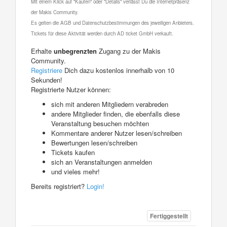
Mit einem Klick auf "Kaufen" oder "Details" verlässt Du die Internetpräsenz
der Makis Community.
Es gelten die AGB und Datenschutzbestimmungen des jeweiligen Anbieters.
Tickets für diese Aktivität werden durch AD ticket GmbH verkauft.
Erhalte
unbegrenzten
Zugang zu der Makis
Community.
Registriere
Dich dazu kostenlos innerhalb von 10
Sekunden!
Registrierte Nutzer können:
sich mit anderen Mitgliedern verabreden
andere Mitglieder finden, die ebenfalls diese
Veranstaltung besuchen möchten
Kommentare anderer Nutzer lesen/schreiben
Bewertungen lesen/schreiben
Tickets kaufen
sich an Veranstaltungen anmelden
und vieles mehr!
Bereits registriert?
Login!
Fertiggestellt