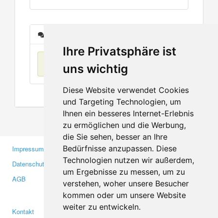
Nachrichten
Ihre Privatsphäre ist
Keine Einträge
uns wichtig
Diese Website verwendet Cookies
und Targeting Technologien, um
Ihnen ein besseres Internet-Erlebnis
zu ermöglichen und die Werbung,
die Sie sehen, besser an Ihre
Bedürfnisse anzupassen. Diese
Impressum
Gewerbetreibende
Technologien nutzen wir außerdem,
Datenschutzerklärung
Investoren
um Ergebnisse zu messen, um zu
AGB
Presse
verstehen, woher unsere Besucher
Medien
kommen oder um unsere Website
weiter zu entwickeln.
Kontakt
Facebook