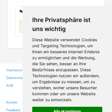
Nachrichten
Ihre Privatsphäre ist
Keine Einträge
uns wichtig
Diese Website verwendet Cookies
und Targeting Technologien, um
Ihnen ein besseres Internet-Erlebnis
zu ermöglichen und die Werbung,
die Sie sehen, besser an Ihre
Bedürfnisse anzupassen. Diese
Impressum
Gewerbetreibende
Technologien nutzen wir außerdem,
Datenschutzerklärung
Investoren
um Ergebnisse zu messen, um zu
AGB
Presse
verstehen, woher unsere Besucher
Medien
kommen oder um unsere Website
weiter zu entwickeln.
Kontakt
Facebook
Feedback
Twitter
Alle akzeptieren