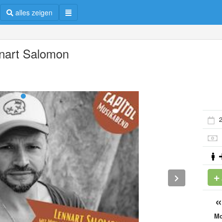
alles zeigen
nart Salomon
2
M