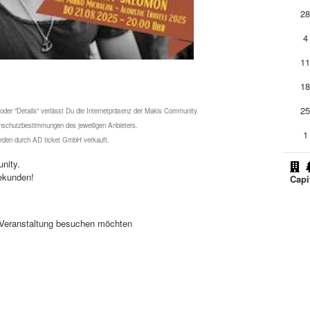
2
4
1
1
2
 oder "Details" verlässt Du die Internetpräsenz der Makis Community.
schutzbestimmungen des jeweiligen Anbieters.
1
werden durch AD ticket GmbH verkauft.
nity.
ekunden!
Capi
se Veranstaltung besuchen möchten