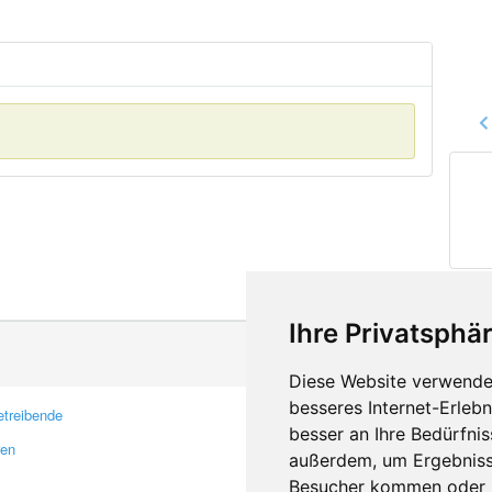
Ihre Privatsphär
Diese Website verwendet
besseres Internet-Erleb
treibende
Kontakt
besser an Ihre Bedürfni
ren
Feedback
außerdem, um Ergebniss
Fehler melden
Besucher kommen oder u