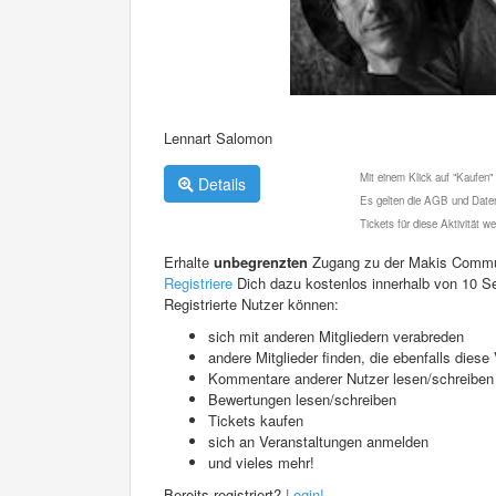
Lennart Salomon
Mit einem Klick auf "Kaufen"
Details
Es gelten die AGB und Daten
Tickets für diese Aktivität 
Erhalte
unbegrenzten
Zugang zu der Makis Commu
Registriere
Dich dazu kostenlos innerhalb von 10 S
Registrierte Nutzer können:
sich mit anderen Mitgliedern verabreden
andere Mitglieder finden, die ebenfalls die
Kommentare anderer Nutzer lesen/schreiben
Bewertungen lesen/schreiben
Tickets kaufen
sich an Veranstaltungen anmelden
und vieles mehr!
Bereits registriert?
Login!