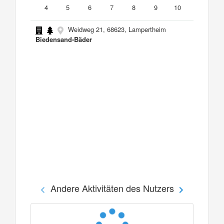
4
5
6
7
8
9
10
Weidweg 21, 68623, Lampertheim
Biedensand-Bäder
Andere Aktivitäten des Nutzers