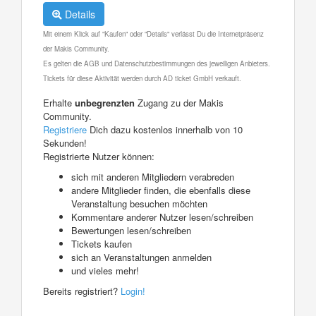
Details
Mit einem Klick auf "Kaufen" oder "Details" verlässt Du die Internetpräsenz
der Makis Community.
Es gelten die AGB und Datenschutzbestimmungen des jeweiligen Anbieters.
Tickets für diese Aktivität werden durch AD ticket GmbH verkauft.
Erhalte
unbegrenzten
Zugang zu der Makis
Community.
Registriere
Dich dazu kostenlos innerhalb von 10
Sekunden!
Registrierte Nutzer können:
sich mit anderen Mitgliedern verabreden
andere Mitglieder finden, die ebenfalls diese
Veranstaltung besuchen möchten
Kommentare anderer Nutzer lesen/schreiben
Bewertungen lesen/schreiben
Tickets kaufen
sich an Veranstaltungen anmelden
und vieles mehr!
Bereits registriert?
Login!