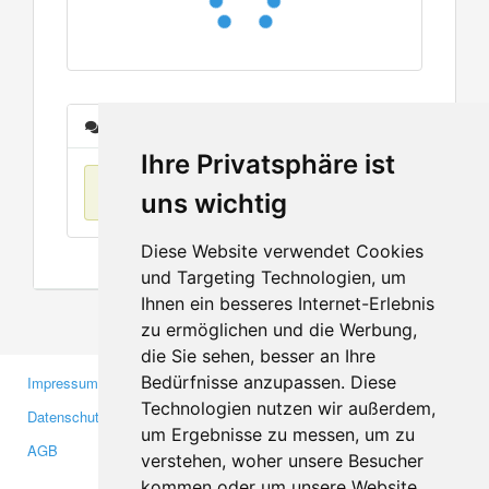
Nachrichten
Ihre Privatsphäre ist
Keine Einträge
uns wichtig
Diese Website verwendet Cookies
und Targeting Technologien, um
Ihnen ein besseres Internet-Erlebnis
zu ermöglichen und die Werbung,
die Sie sehen, besser an Ihre
Bedürfnisse anzupassen. Diese
Impressum
Gewerbetreibende
Technologien nutzen wir außerdem,
Datenschutzerklärung
Investoren
um Ergebnisse zu messen, um zu
AGB
Presse
verstehen, woher unsere Besucher
Medien
kommen oder um unsere Website