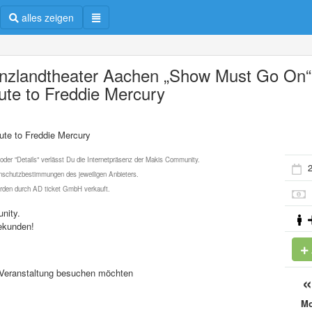
alles zeigen
nzlandtheater Aachen „Show Must Go On“
bute to Freddie Mercury
ute to Freddie Mercury
 oder "Details" verlässt Du die Internetpräsenz der Makis Community.
2
schutzbestimmungen des jeweiligen Anbieters.
werden durch AD ticket GmbH verkauft.
nity.
ekunden!
se Veranstaltung besuchen möchten
M