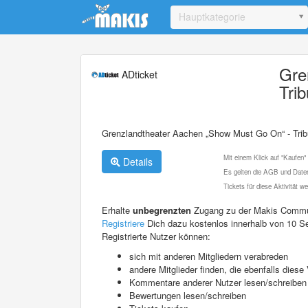
Update cookies preferences
Hauptkategorie
Gre
ADticket
Tri
Grenzlandtheater Aachen „Show Must Go On“ - Trib
Mit einem Klick auf "Kaufen"
Details
Es gelten die AGB und Daten
Tickets für diese Aktivität 
Erhalte
unbegrenzten
Zugang zu der Makis Commu
Registriere
Dich dazu kostenlos innerhalb von 10 S
Registrierte Nutzer können:
sich mit anderen Mitgliedern verabreden
andere Mitglieder finden, die ebenfalls die
Kommentare anderer Nutzer lesen/schreiben
Bewertungen lesen/schreiben