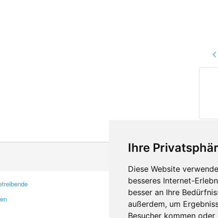
Ihre Privatsphär
Diese Website verwendet
besseres Internet-Erleb
treibende
Kontakt
besser an Ihre Bedürfni
ren
Feedback
außerdem, um Ergebniss
Fehler melden
Besucher kommen oder u