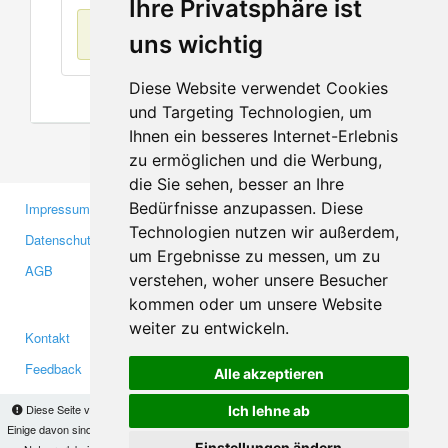
Ihre Privatsphäre ist
Keine Einträge
uns wichtig
Diese Website verwendet Cookies
und Targeting Technologien, um
Ihnen ein besseres Internet-Erlebnis
zu ermöglichen und die Werbung,
die Sie sehen, besser an Ihre
Bedürfnisse anzupassen. Diese
Impressum
Gewerbetreibende
Technologien nutzen wir außerdem,
Datenschutzerklärung
Investoren
um Ergebnisse zu messen, um zu
AGB
Presse
verstehen, woher unsere Besucher
Medien
kommen oder um unsere Website
weiter zu entwickeln.
Kontakt
Facebook
Feedback
Twitter
Alle akzeptieren
Fehler melden
YouTube
Diese Seite verwendet Cookies, um Informationen auf Ihrem Computer zu speichern.
Ich lehne ab
Google+
Einige davon sind notwendig, damit unsere Seite funktioniert, andere helfen uns dabei, das
Einstellungen ändern