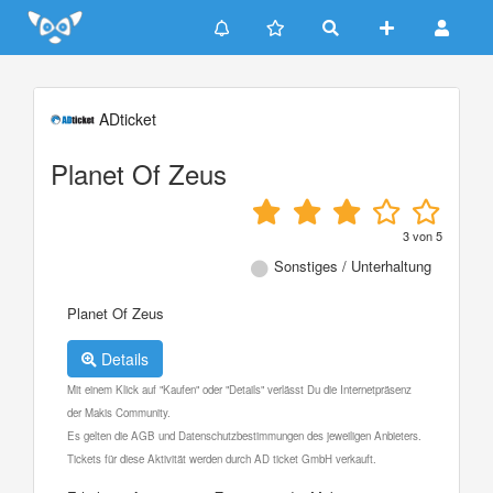
Update cookies preferences
ADticket
Planet Of Zeus
3
von
5
Sonstiges / Unterhaltung
Planet Of Zeus
Details
Mit einem Klick auf "Kaufen" oder "Details" verlässt Du die Internetpräsenz
der Makis Community.
Es gelten die AGB und Datenschutzbestimmungen des jeweiligen Anbieters.
Tickets für diese Aktivität werden durch AD ticket GmbH verkauft.