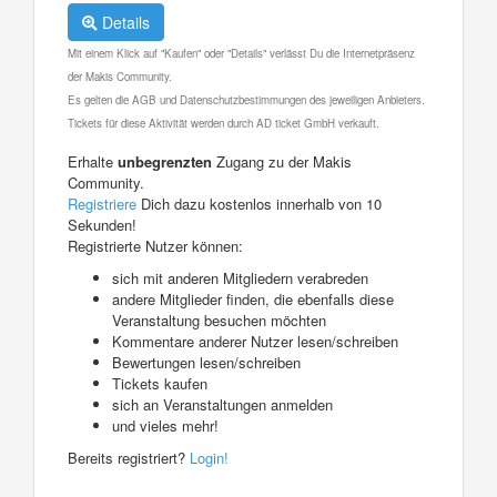
Details
Mit einem Klick auf "Kaufen" oder "Details" verlässt Du die Internetpräsenz
der Makis Community.
Es gelten die AGB und Datenschutzbestimmungen des jeweiligen Anbieters.
Tickets für diese Aktivität werden durch AD ticket GmbH verkauft.
Erhalte
unbegrenzten
Zugang zu der Makis
Community.
Registriere
Dich dazu kostenlos innerhalb von 10
Sekunden!
Registrierte Nutzer können:
sich mit anderen Mitgliedern verabreden
andere Mitglieder finden, die ebenfalls diese
Veranstaltung besuchen möchten
Kommentare anderer Nutzer lesen/schreiben
Bewertungen lesen/schreiben
Tickets kaufen
sich an Veranstaltungen anmelden
und vieles mehr!
Bereits registriert?
Login!