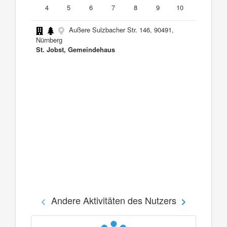
4
5
6
7
8
9
10
Außere Sulzbacher Str. 146, 90491,
Nürnberg
St. Jobst, Gemeindehaus
Andere Aktivitäten des Nutzers