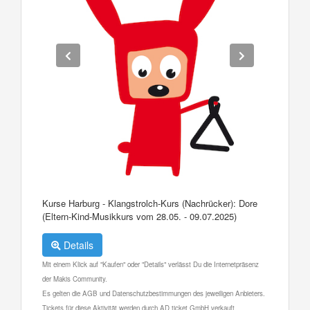
Kurse Harburg - Klangstrolch-Kurs (Nachrücker): Dore
(Eltern-Kind-Musikkurs vom 28.05. - 09.07.2025)
Details
Mit einem Klick auf "Kaufen" oder "Details" verlässt Du die Internetpräsenz
der Makis Community.
Es gelten die AGB und Datenschutzbestimmungen des jeweiligen Anbieters.
Tickets für diese Aktivität werden durch AD ticket GmbH verkauft.