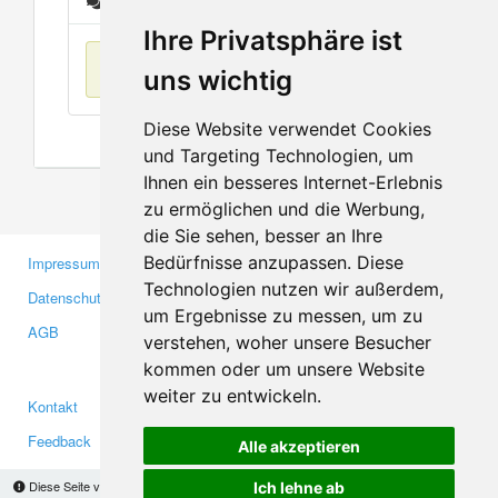
Nachrichten
Ihre Privatsphäre ist
Keine Einträge
uns wichtig
Diese Website verwendet Cookies
und Targeting Technologien, um
Ihnen ein besseres Internet-Erlebnis
zu ermöglichen und die Werbung,
die Sie sehen, besser an Ihre
Bedürfnisse anzupassen. Diese
Impressum
Gewerbetreibende
Technologien nutzen wir außerdem,
Datenschutzerklärung
Investoren
um Ergebnisse zu messen, um zu
AGB
Presse
verstehen, woher unsere Besucher
Medien
kommen oder um unsere Website
weiter zu entwickeln.
Kontakt
Facebook
Feedback
Twitter
Alle akzeptieren
Fehler melden
YouTube
Diese Seite verwendet Cookies, um Informationen auf Ihrem Computer zu speichern.
Ich lehne ab