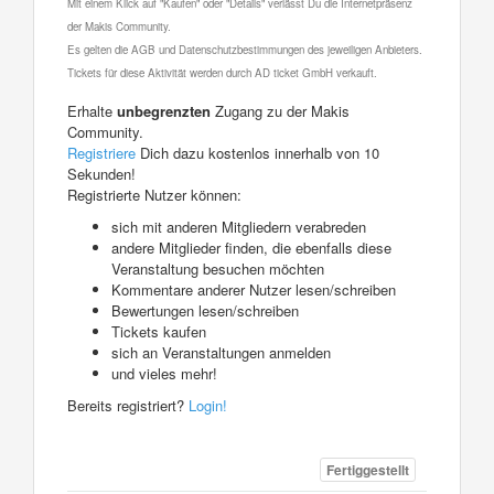
Mit einem Klick auf "Kaufen" oder "Details" verlässt Du die Internetpräsenz
der Makis Community.
Es gelten die AGB und Datenschutzbestimmungen des jeweiligen Anbieters.
Tickets für diese Aktivität werden durch AD ticket GmbH verkauft.
Erhalte
unbegrenzten
Zugang zu der Makis
Community.
Registriere
Dich dazu kostenlos innerhalb von 10
Sekunden!
Registrierte Nutzer können:
sich mit anderen Mitgliedern verabreden
andere Mitglieder finden, die ebenfalls diese
Veranstaltung besuchen möchten
Kommentare anderer Nutzer lesen/schreiben
Bewertungen lesen/schreiben
Tickets kaufen
sich an Veranstaltungen anmelden
und vieles mehr!
Bereits registriert?
Login!
Fertiggestellt