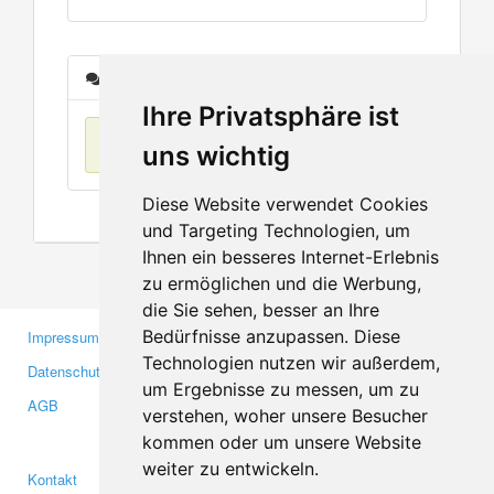
Nachrichten
Ihre Privatsphäre ist
Keine Einträge
uns wichtig
Diese Website verwendet Cookies
und Targeting Technologien, um
Ihnen ein besseres Internet-Erlebnis
zu ermöglichen und die Werbung,
die Sie sehen, besser an Ihre
Bedürfnisse anzupassen. Diese
Impressum
Gewerbetreibende
Technologien nutzen wir außerdem,
Datenschutzerklärung
Investoren
um Ergebnisse zu messen, um zu
AGB
Presse
verstehen, woher unsere Besucher
Medien
kommen oder um unsere Website
weiter zu entwickeln.
Kontakt
Facebook