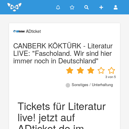
Update cookies preferences
ADticket
CANBERK KÖKTÜRK - Literatur
LIVE: "Fascholand. Wir sind hier
immer noch in Deutschland"
3
von
5
Sonstiges / Unterhaltung
Tickets für Literatur
live! jetzt auf
ADticket.de im