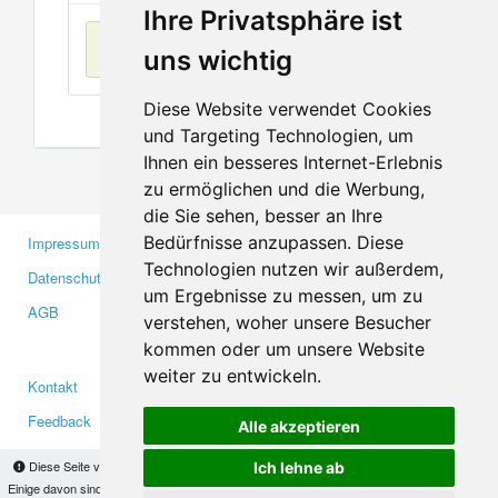
Ihre Privatsphäre ist
Keine Einträge
uns wichtig
Diese Website verwendet Cookies
und Targeting Technologien, um
Ihnen ein besseres Internet-Erlebnis
zu ermöglichen und die Werbung,
die Sie sehen, besser an Ihre
Bedürfnisse anzupassen. Diese
Impressum
Gewerbetreibende
Technologien nutzen wir außerdem,
Datenschutzerklärung
Investoren
um Ergebnisse zu messen, um zu
AGB
Presse
verstehen, woher unsere Besucher
Medien
kommen oder um unsere Website
weiter zu entwickeln.
Kontakt
Facebook
Feedback
Twitter
Alle akzeptieren
Fehler melden
YouTube
Diese Seite verwendet Cookies, um Informationen auf Ihrem Computer zu speichern.
Ich lehne ab
Google+
Einige davon sind notwendig, damit unsere Seite funktioniert, andere helfen uns dabei, das