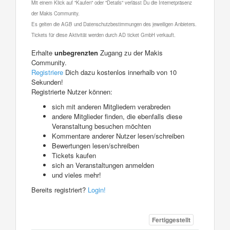
Mit einem Klick auf "Kaufen" oder "Details" verlässt Du die Internetpräsenz
der Makis Community.
Es gelten die AGB und Datenschutzbestimmungen des jeweiligen Anbieters.
Tickets für diese Aktivität werden durch AD ticket GmbH verkauft.
Erhalte
unbegrenzten
Zugang zu der Makis
Community.
Registriere
Dich dazu kostenlos innerhalb von 10
Sekunden!
Registrierte Nutzer können:
sich mit anderen Mitgliedern verabreden
andere Mitglieder finden, die ebenfalls diese
Veranstaltung besuchen möchten
Kommentare anderer Nutzer lesen/schreiben
Bewertungen lesen/schreiben
Tickets kaufen
sich an Veranstaltungen anmelden
und vieles mehr!
Bereits registriert?
Login!
Fertiggestellt