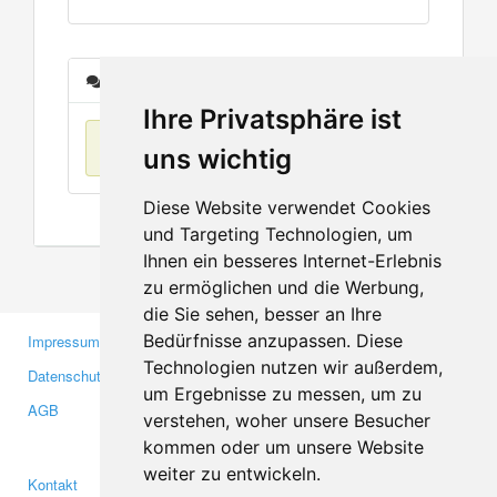
Nachrichten
Ihre Privatsphäre ist
Keine Einträge
uns wichtig
Diese Website verwendet Cookies
und Targeting Technologien, um
Ihnen ein besseres Internet-Erlebnis
zu ermöglichen und die Werbung,
die Sie sehen, besser an Ihre
Bedürfnisse anzupassen. Diese
Impressum
Gewerbetreibende
Technologien nutzen wir außerdem,
Datenschutzerklärung
Investoren
um Ergebnisse zu messen, um zu
AGB
Presse
verstehen, woher unsere Besucher
Medien
kommen oder um unsere Website
weiter zu entwickeln.
Kontakt
Facebook