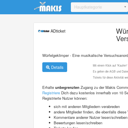
Update cookies preferences
Hauptkategorie
Wür
ADticket
Ver
Würfelgeklimper - Eine musikalische Versuchsanor
Mit einem Klick auf "Kaufen"
Details
Es gelten die AGB und Daten
Tickets für diese Aktivität 
Erhalte
unbegrenzten
Zugang zu der Makis Commu
Registriere
Dich dazu kostenlos innerhalb von 10 S
Registrierte Nutzer können:
sich mit anderen Mitgliedern verabreden
andere Mitglieder finden, die ebenfalls die
Kommentare anderer Nutzer lesen/schreiben
Bewertungen lesen/schreiben