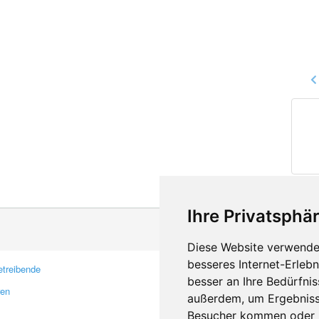
Ihre Privatsphär
Diese Website verwendet
besseres Internet-Erleb
treibende
Kontakt
besser an Ihre Bedürfni
ren
Feedback
außerdem, um Ergebniss
Fehler melden
Besucher kommen oder u