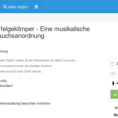
alles zeigen
felgeklimper - Eine musikalische
suchsanordnung
dnung
 oder "Details" verlässt Du die Internetpräsenz der Makis Community.
2
schutzbestimmungen des jeweiligen Anbieters.
werden durch AD ticket GmbH verkauft.
nity.
ekunden!
se Veranstaltung besuchen möchten
M