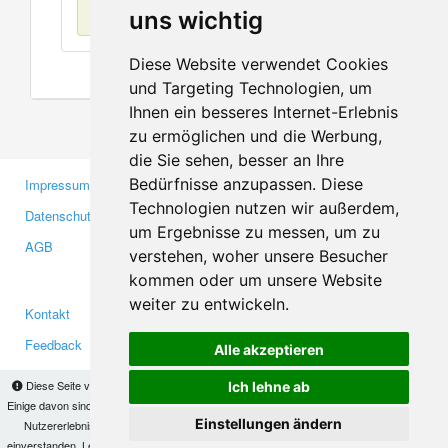
Keine Einträge
uns wichtig
Diese Website verwendet Cookies
und Targeting Technologien, um
Ihnen ein besseres Internet-Erlebnis
zu ermöglichen und die Werbung,
die Sie sehen, besser an Ihre
Bedürfnisse anzupassen. Diese
Impressum
Gewerbetreibende
Technologien nutzen wir außerdem,
Datenschutzerklärung
Investoren
um Ergebnisse zu messen, um zu
AGB
Presse
verstehen, woher unsere Besucher
Medien
kommen oder um unsere Website
weiter zu entwickeln.
Kontakt
Facebook
Feedback
Twitter
Alle akzeptieren
Fehler melden
YouTube
Diese Seite verwendet Cookies, um Informationen auf Ihrem Computer zu speichern.
Ich lehne ab
Google+
Einige davon sind notwendig, damit unsere Seite funktioniert, andere helfen uns dabei, das
Einstellungen ändern
Nutzererlebnis zu verbessern. Mit der Nutzung dieser Seite erklären Sie sich damit
einverstanden. Lesen Sie unsere
Datenschutzbestimmungen
, um mehr zur Deaktivierung