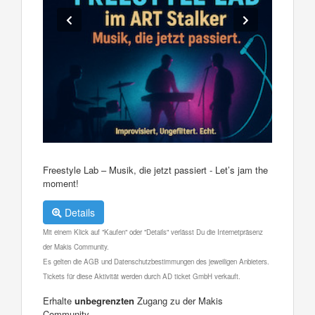
Freestyle Lab – Musik, die jetzt passiert - Let’s jam the
moment!
Details
Mit einem Klick auf "Kaufen" oder "Details" verlässt Du die Internetpräsenz
der Makis Community.
Es gelten die AGB und Datenschutzbestimmungen des jeweiligen Anbieters.
Tickets für diese Aktivität werden durch AD ticket GmbH verkauft.
Erhalte
unbegrenzten
Zugang zu der Makis
Community.