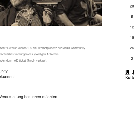
2
5
1
1
2
 oder "Details" verlässt Du die Internetpräsenz der Makis Community.
schutzbestimmungen des jeweiligen Anbieters.
2
werden durch AD ticket GmbH verkauft.
nity.
ekunden!
Kult
se Veranstaltung besuchen möchten