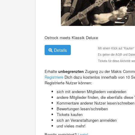
Ostrock meets Klassik Deluxe
Mit einem Klick auf "Kaufen"
Details
Es gelten die AGB und Daten
Tickets für diese Aktivität 
Erhalte
unbegrenzten
Zugang zu der Makis Commu
Registriere
Dich dazu kostenlos innerhalb von 10 S
Registrierte Nutzer können:
sich mit anderen Mitgliedern verabreden
andere Mitglieder finden, die ebenfalls die
Kommentare anderer Nutzer lesen/schreiben
Bewertungen lesen/schreiben
Tickets kaufen
sich an Veranstaltungen anmelden
und vieles mehr!
Bereits registriert?
Login!