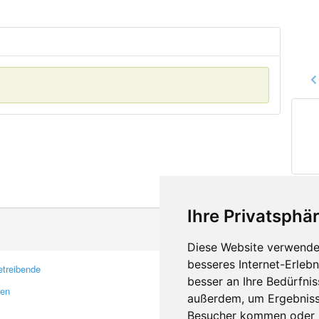
Ihre Privatsphär
Diese Website verwendet
besseres Internet-Erleb
treibende
Kontakt
besser an Ihre Bedürfni
ren
Feedback
außerdem, um Ergebniss
Fehler melden
Besucher kommen oder u