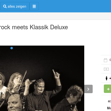
alles zeigen
rock meets Klassik Deluxe
0
M