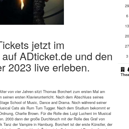
2
6
1
2
ckets jetzt im
2
 auf ADticket.de und den
3
er 2023 live erleben.
Thea
Alter von vier Jahren sitzt Thomas Borchert zum ersten Mal am
nn seinen ersten Klavierunterricht. Nach dem Abschluss seines
 Stage School of Music, Dance and Drama. Noch während seiner
im Musical Cats als Rum Tum Tugger. Nach dem Studium bekommt er
Ordnung, Charlie Brown. Für die Rolle des Luigi Lucheni im Musical
ien. 2003 dann der große Durchbruch mit der Rolle des Graf von
Tanz der Vampire in Hamburg. Borchert ist der erste Künstler, der