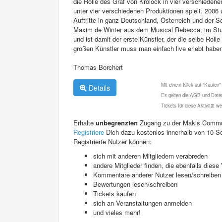
die Rolle des Graf von Krolock in vier verschieden
unter vier verschiedenen Produktionen spielt. 2006 u
Auftritte in ganz Deutschland, Österreich und der S
Maxim de Winter aus dem Musical Rebecca, im Stut
und ist damit der erste Künstler, der die selbe Rolle
großen Künstler muss man einfach live erlebt haben
Thomas Borchert
Mit einem Klick auf "Kaufen"
Details
Es gelten die AGB und Daten
Tickets für diese Aktivität 
Erhalte
unbegrenzten
Zugang zu der Makis Commu
Registriere
Dich dazu kostenlos innerhalb von 10 S
Registrierte Nutzer können:
sich mit anderen Mitgliedern verabreden
andere Mitglieder finden, die ebenfalls die
Kommentare anderer Nutzer lesen/schreiben
Bewertungen lesen/schreiben
Tickets kaufen
sich an Veranstaltungen anmelden
und vieles mehr!