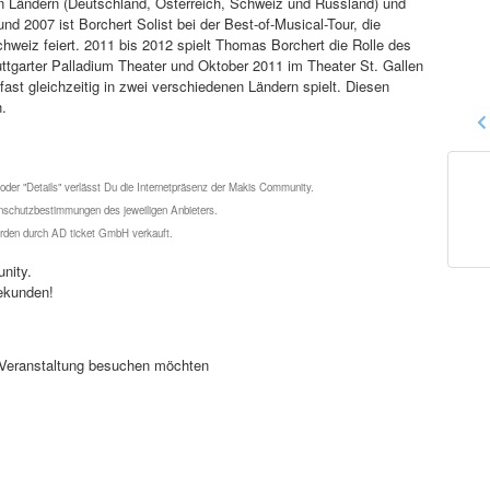
en Ländern (Deutschland, Österreich, Schweiz und Russland) und
nd 2007 ist Borchert Solist bei der Best-of-Musical-Tour, die
chweiz feiert. 2011 bis 2012 spielt Thomas Borchert die Rolle des
tgarter Palladium Theater und Oktober 2011 im Theater St. Gallen
 fast gleichzeitig in zwei verschiedenen Ländern spielt. Diesen
.
 oder "Details" verlässt Du die Internetpräsenz der Makis Community.
schutzbestimmungen des jeweiligen Anbieters.
werden durch AD ticket GmbH verkauft.
nity.
ekunden!
se Veranstaltung besuchen möchten