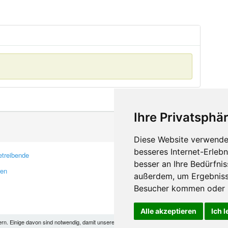
Ihre Privatsphär
Diese Website verwendet
besseres Internet-Erleb
treibende
Kontakt
besser an Ihre Bedürfni
ren
Feedback
außerdem, um Ergebniss
Fehler melden
Besucher kommen oder u
Alle akzeptieren
Ich 
 Einige davon sind notwendig, damit unsere Seite funktioniert, andere helfen uns dabei, das