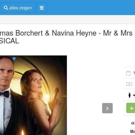
alles zeigen
mas Borchert & Navina Heyne - Mr & Mrs
SICAL
1
M