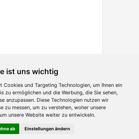
e ist uns wichtig
 Cookies und Targeting Technologien, um Ihnen ein
nis zu ermöglichen und die Werbung, die Sie sehen,
Facebook
sse anzupassen. Diese Technologien nutzen wir
Twitter
e zu messen, um zu verstehen, woher unsere
YouTube
m unsere Website weiter zu entwickeln.
Google+
lehne ab
Einstellungen ändern
 Nutzererlebnis zu verbessern. Mit der Nutzung dieser Seite erklären Sie sich damit