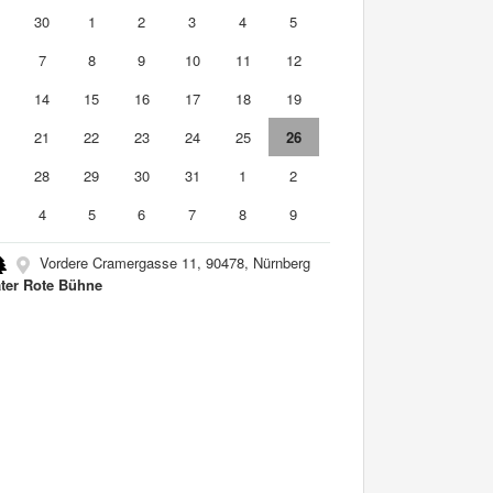
9
30
1
2
3
4
5
7
8
9
10
11
12
3
14
15
16
17
18
19
0
21
22
23
24
25
26
7
28
29
30
31
1
2
4
5
6
7
8
9
Vordere Cramergasse 11, 90478, Nürnberg
ter Rote Bühne