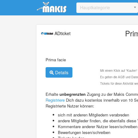
Update cookies preferences
Hauptkategorie
Pri
ADticket
Prima facie
Mit einem Klick auf "Kaufen"
Details
Es gelten die AGB und Daten
Tickets für diese Aktivität 
Erhalte
unbegrenzten
Zugang zu der Makis Commu
Registriere
Dich dazu kostenlos innerhalb von 10 S
Registrierte Nutzer können:
sich mit anderen Mitgliedern verabreden
andere Mitglieder finden, die ebenfalls die
Kommentare anderer Nutzer lesen/schreiben
Bewertungen lesen/schreiben