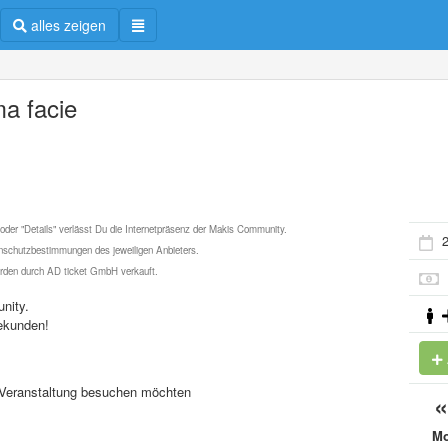
alles zeigen
ma facie
 oder "Details" verlässt Du die Internetpräsenz der Makis Community.
2
schutzbestimmungen des jeweiligen Anbieters.
werden durch AD ticket GmbH verkauft.
nity.
ekunden!
se Veranstaltung besuchen möchten
M