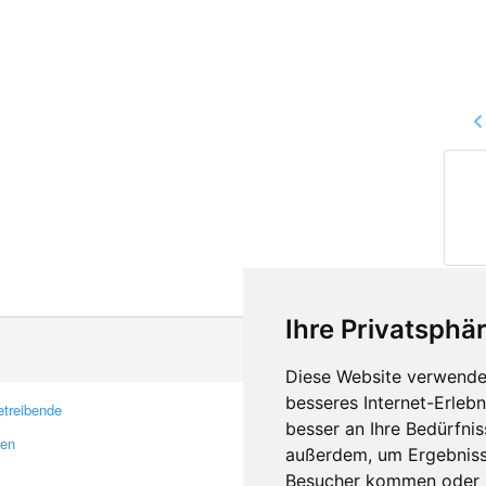
Ihre Privatsphär
Diese Website verwendet
besseres Internet-Erleb
treibende
Kontakt
besser an Ihre Bedürfni
ren
Feedback
außerdem, um Ergebniss
Fehler melden
Besucher kommen oder u