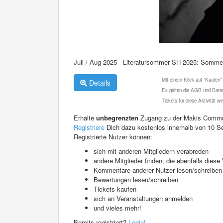
Juli / Aug 2025 - Literatursommer SH 2025: Somme
Mit einem Klick auf "Kaufen"
Details
Es gelten die AGB und Daten
Tickets für diese Aktivität 
Erhalte
unbegrenzten
Zugang zu der Makis Commu
Registriere
Dich dazu kostenlos innerhalb von 10 S
Registrierte Nutzer können:
sich mit anderen Mitgliedern verabreden
andere Mitglieder finden, die ebenfalls die
Kommentare anderer Nutzer lesen/schreiben
Bewertungen lesen/schreiben
Tickets kaufen
sich an Veranstaltungen anmelden
und vieles mehr!
Bereits registriert?
Login!