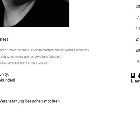
3
7
1
rfest
2
2
 oder "Details" verlässt Du die Internetpräsenz der Makis Community.
schutzbestimmungen des jeweiligen Anbieters.
4
werden durch AD ticket GmbH verkauft.
nity.
ekunden!
Lite
se Veranstaltung besuchen möchten