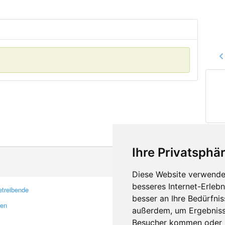
Ihre Privatsphär
Diese Website verwendet
besseres Internet-Erleb
treibende
Kontakt
besser an Ihre Bedürfni
ren
Feedback
außerdem, um Ergebniss
Fehler melden
Besucher kommen oder u