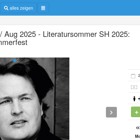
alles zeigen
i / Aug 2025 - Literatursommer SH 2025:
merfest
2
M