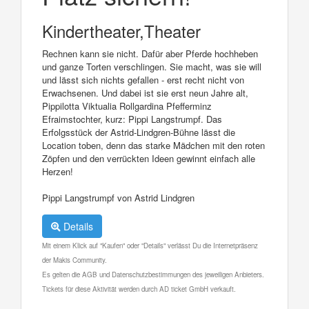
Kindertheater,Theater
Rechnen kann sie nicht. Dafür aber Pferde hochheben
und ganze Torten verschlingen. Sie macht, was sie will
und lässt sich nichts gefallen - erst recht nicht von
Erwachsenen. Und dabei ist sie erst neun Jahre alt,
Pippilotta Viktualia Rollgardina Pfefferminz
Efraimstochter, kurz: Pippi Langstrumpf. Das
Erfolgsstück der Astrid-Lindgren-Bühne lässt die
Location toben, denn das starke Mädchen mit den roten
Zöpfen und den verrückten Ideen gewinnt einfach alle
Herzen!
Pippi Langstrumpf von Astrid Lindgren
Details
Mit einem Klick auf "Kaufen" oder "Details" verlässt Du die Internetpräsenz
der Makis Community.
Es gelten die AGB und Datenschutzbestimmungen des jeweiligen Anbieters.
Tickets für diese Aktivität werden durch AD ticket GmbH verkauft.