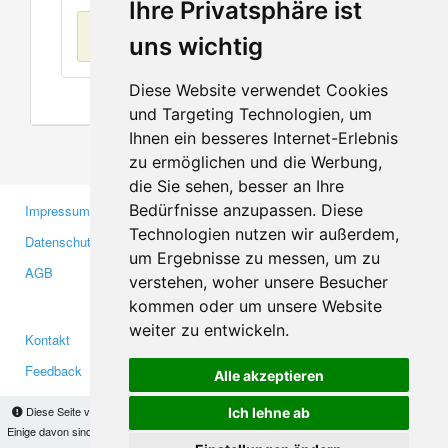
Ihre Privatsphäre ist
Keine Einträge
uns wichtig
Diese Website verwendet Cookies
und Targeting Technologien, um
Ihnen ein besseres Internet-Erlebnis
zu ermöglichen und die Werbung,
die Sie sehen, besser an Ihre
Bedürfnisse anzupassen. Diese
Impressum
Gewerbetreibende
Technologien nutzen wir außerdem,
Datenschutzerklärung
Investoren
um Ergebnisse zu messen, um zu
AGB
Presse
verstehen, woher unsere Besucher
Medien
kommen oder um unsere Website
weiter zu entwickeln.
Kontakt
Facebook
Feedback
Twitter
Alle akzeptieren
Fehler melden
YouTube
Diese Seite verwendet Cookies, um Informationen auf Ihrem Computer zu speichern.
Ich lehne ab
Google+
Einige davon sind notwendig, damit unsere Seite funktioniert, andere helfen uns dabei, das