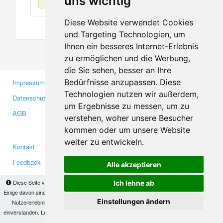
uns wichtig
Diese Website verwendet Cookies
und Targeting Technologien, um
Ihnen ein besseres Internet-Erlebnis
zu ermöglichen und die Werbung,
die Sie sehen, besser an Ihre
Bedürfnisse anzupassen. Diese
Impressum
Gewerbetreibende
Technologien nutzen wir außerdem,
Datenschutzerklärung
Investoren
um Ergebnisse zu messen, um zu
AGB
Presse
verstehen, woher unsere Besucher
Medien
kommen oder um unsere Website
weiter zu entwickeln.
Kontakt
Facebook
Feedback
Twitter
Alle akzeptieren
Fehler melden
YouTube
Diese Seite verwendet Cookies, um Informationen auf Ihrem Computer zu speichern.
Ich lehne ab
Google+
Einige davon sind notwendig, damit unsere Seite funktioniert, andere helfen uns dabei, das
Einstellungen ändern
Nutzererlebnis zu verbessern. Mit der Nutzung dieser Seite erklären Sie sich damit
einverstanden. Lesen Sie unsere
Datenschutzbestimmungen
, um mehr zur Deaktivierung
Makis
© Copyright 2026
von Cookies zu erfahren.
OK