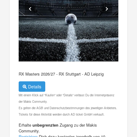
RX Masters 2026/27 - RX Stuttgart - AD Leipzig
Details
Mit einem Klick auf "Kaufen" oder "Details" verlässt Du die Internetpräsenz
der Makis Community.
Es gelten die AGB und Datenschutzbestimmungen des jeweiligen Anbieters.
Tickets für diese Aktivität werden durch AD ticket GmbH verkauft.
Erhalte
unbegrenzten
Zugang zu der Makis
Community.
Registriere
Dich dazu kostenlos innerhalb von 10