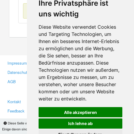
Ihre Privatsphäre ist
Keine Einträge
uns wichtig
Diese Website verwendet Cookies
und Targeting Technologien, um
Ihnen ein besseres Internet-Erlebnis
zu ermöglichen und die Werbung,
die Sie sehen, besser an Ihre
Bedürfnisse anzupassen. Diese
Impressum
Gewerbetreibende
Technologien nutzen wir außerdem,
Datenschutzerklärung
Investoren
um Ergebnisse zu messen, um zu
AGB
Presse
verstehen, woher unsere Besucher
Medien
kommen oder um unsere Website
weiter zu entwickeln.
Kontakt
Facebook
Feedback
Twitter
Alle akzeptieren
Fehler melden
YouTube
Diese Seite verwendet Cookies, um Informationen auf Ihrem Computer zu speichern.
Ich lehne ab
Google+
Einige davon sind notwendig, damit unsere Seite funktioniert, andere helfen uns dabei, das