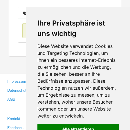
Nachrichten
Ihre Privatsphäre ist
Keine Einträge
uns wichtig
Diese Website verwendet Cookies
und Targeting Technologien, um
Ihnen ein besseres Internet-Erlebnis
zu ermöglichen und die Werbung,
die Sie sehen, besser an Ihre
Bedürfnisse anzupassen. Diese
Impressum
Gewerbetreibende
Technologien nutzen wir außerdem,
Datenschutzerklärung
Investoren
um Ergebnisse zu messen, um zu
AGB
Presse
verstehen, woher unsere Besucher
Medien
kommen oder um unsere Website
weiter zu entwickeln.
Kontakt
Facebook
Feedback
Twitter
Alle akzeptieren