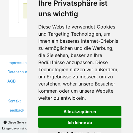
Ihre Privatsphäre ist
Keine Einträge
uns wichtig
Diese Website verwendet Cookies
und Targeting Technologien, um
Ihnen ein besseres Internet-Erlebnis
zu ermöglichen und die Werbung,
die Sie sehen, besser an Ihre
Bedürfnisse anzupassen. Diese
Impressum
Gewerbetreibende
Technologien nutzen wir außerdem,
Datenschutzerklärung
Investoren
um Ergebnisse zu messen, um zu
AGB
Presse
verstehen, woher unsere Besucher
Medien
kommen oder um unsere Website
weiter zu entwickeln.
Kontakt
Facebook
Feedback
Twitter
Alle akzeptieren
Fehler melden
YouTube
Diese Seite verwendet Cookies, um Informationen auf Ihrem Computer zu speichern.
Ich lehne ab
Google+
Einige davon sind notwendig, damit unsere Seite funktioniert, andere helfen uns dabei, das