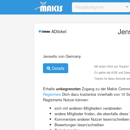
Update cookies preferences
Hauptkategorie
Jen
ADticket
Jenseits von Germany
Mit einem Klick auf "Kaufen"
Details
Es gelten die AGB und Daten
Tickets für diese Aktivität 
Erhalte
unbegrenzten
Zugang zu der Makis Commu
Registriere
Dich dazu kostenlos innerhalb von 10 S
Registrierte Nutzer können:
sich mit anderen Mitgliedern verabreden
andere Mitglieder finden, die ebenfalls die
Kommentare anderer Nutzer lesen/schreiben
Bewertungen lesen/schreiben