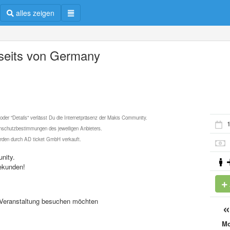
alles zeigen
seits von Germany
 oder "Details" verlässt Du die Internetpräsenz der Makis Community.
1
schutzbestimmungen des jeweiligen Anbieters.
werden durch AD ticket GmbH verkauft.
nity.
ekunden!
se Veranstaltung besuchen möchten
M