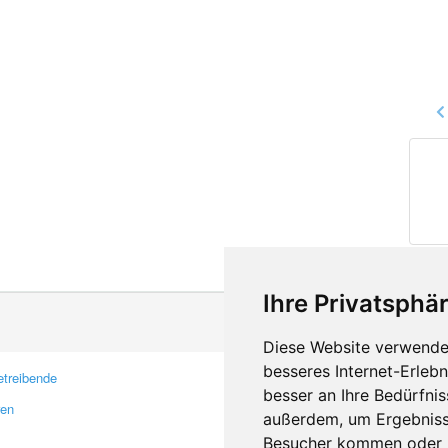
Ihre Privatsphär
Diese Website verwendet
besseres Internet-Erleb
treibende
Kontakt
besser an Ihre Bedürfni
ren
Feedback
außerdem, um Ergebniss
Fehler melden
Besucher kommen oder u