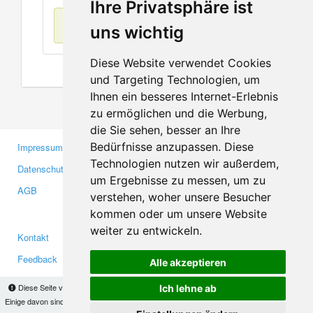
Ihre Privatsphäre ist
Keine Einträge
uns wichtig
Diese Website verwendet Cookies
und Targeting Technologien, um
Ihnen ein besseres Internet-Erlebnis
zu ermöglichen und die Werbung,
die Sie sehen, besser an Ihre
Bedürfnisse anzupassen. Diese
Impressum
Gewerbetreibende
Technologien nutzen wir außerdem,
Datenschutzerklärung
Investoren
um Ergebnisse zu messen, um zu
AGB
Presse
verstehen, woher unsere Besucher
Medien
kommen oder um unsere Website
weiter zu entwickeln.
Kontakt
Facebook
Feedback
Twitter
Alle akzeptieren
Fehler melden
YouTube
Diese Seite verwendet Cookies, um Informationen auf Ihrem Computer zu speichern.
Ich lehne ab
Google+
Einige davon sind notwendig, damit unsere Seite funktioniert, andere helfen uns dabei, das