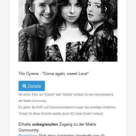
Trio Cyrene - "Come again, sweet Love"
Details
Mit einem Klick auf "Kaufen" oder "Details" verlässt Du die Internetpräsenz
der Makis Community.
Es gelten die AGB und Datenschutzbestimmungen des jeweiligen Anbieters.
Tickets für diese Aktivität werden durch AD ticket GmbH verkauft.
Erhalte
unbegrenzten
Zugang zu der Makis
Community.
Registriere
Dich dazu kostenlos innerhalb von 10