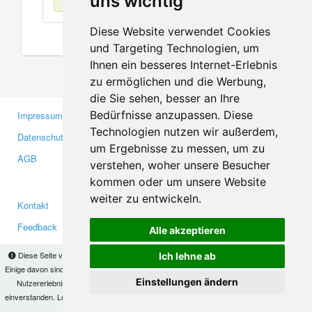
uns wichtig
Diese Website verwendet Cookies
und Targeting Technologien, um
Ihnen ein besseres Internet-Erlebnis
zu ermöglichen und die Werbung,
die Sie sehen, besser an Ihre
Bedürfnisse anzupassen. Diese
Impressum
Gewerbetreibende
Technologien nutzen wir außerdem,
Datenschutzerklärung
Investoren
um Ergebnisse zu messen, um zu
AGB
Presse
verstehen, woher unsere Besucher
Medien
kommen oder um unsere Website
weiter zu entwickeln.
Kontakt
Facebook
Feedback
Twitter
Alle akzeptieren
Fehler melden
YouTube
Diese Seite verwendet Cookies, um Informationen auf Ihrem Computer zu speichern.
Ich lehne ab
Google+
Einige davon sind notwendig, damit unsere Seite funktioniert, andere helfen uns dabei, das
Einstellungen ändern
Nutzererlebnis zu verbessern. Mit der Nutzung dieser Seite erklären Sie sich damit
einverstanden. Lesen Sie unsere
Datenschutzbestimmungen
, um mehr zur Deaktivierung
Makis
© Copyright 2026
von Cookies zu erfahren.
OK