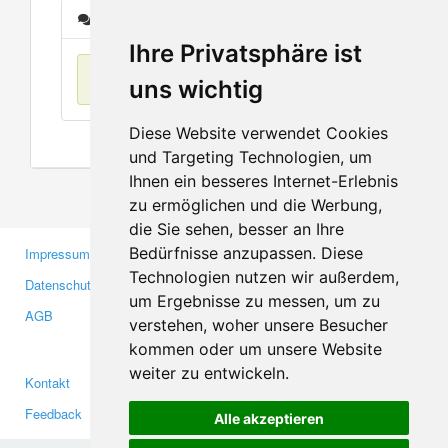
Nachrichten
Ihre Privatsphäre ist
Keine Einträge
uns wichtig
Diese Website verwendet Cookies
und Targeting Technologien, um
Ihnen ein besseres Internet-Erlebnis
zu ermöglichen und die Werbung,
die Sie sehen, besser an Ihre
Bedürfnisse anzupassen. Diese
Impressum
Gewerbetreibende
Technologien nutzen wir außerdem,
Datenschutzerklärung
Investoren
um Ergebnisse zu messen, um zu
AGB
Presse
verstehen, woher unsere Besucher
Medien
kommen oder um unsere Website
weiter zu entwickeln.
Kontakt
Facebook
Feedback
Twitter
Alle akzeptieren
Fehler melden
YouTube