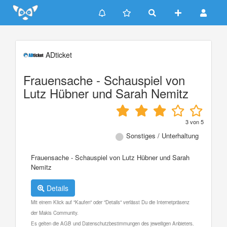
Update cookies preferences
ADticket
Frauensache - Schauspiel von
Lutz Hübner und Sarah Nemitz
3
von
5
Sonstiges / Unterhaltung
Frauensache - Schauspiel von Lutz Hübner und Sarah
Nemitz
Details
Mit einem Klick auf "Kaufen" oder "Details" verlässt Du die Internetpräsenz
der Makis Community.
Es gelten die AGB und Datenschutzbestimmungen des jeweiligen Anbieters.