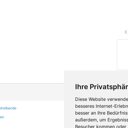
Ihre Privatsphär
Diese Website verwendet
besseres Internet-Erleb
treibende
Kontakt
besser an Ihre Bedürfni
ren
Feedback
außerdem, um Ergebniss
Fehler melden
Besucher kommen oder u