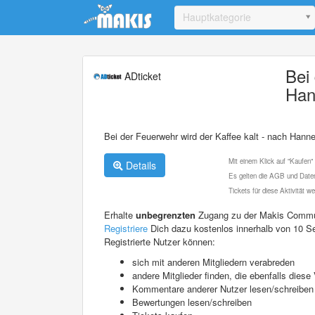
Update cookies preferences
Hauptkategorie
Bei
ADticket
Han
Bei der Feuerwehr wird der Kaffee kalt - nach Hann
Mit einem Klick auf "Kaufen"
Details
Es gelten die AGB und Daten
Tickets für diese Aktivität 
Erhalte
unbegrenzten
Zugang zu der Makis Commu
Registriere
Dich dazu kostenlos innerhalb von 10 S
Registrierte Nutzer können:
sich mit anderen Mitgliedern verabreden
andere Mitglieder finden, die ebenfalls die
Kommentare anderer Nutzer lesen/schreiben
Bewertungen lesen/schreiben