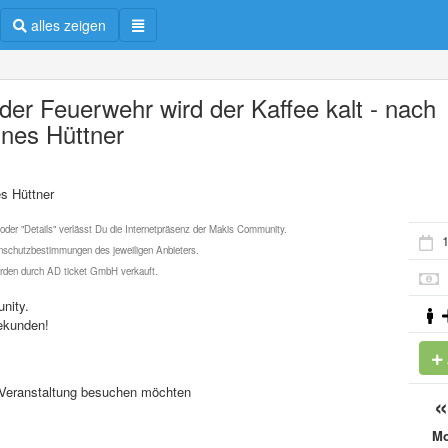
alles zeigen
 der Feuerwehr wird der Kaffee kalt - nach
nes Hüttner
es Hüttner
 oder "Details" verlässt Du die Internetpräsenz der Makis Community.
1
schutzbestimmungen des jeweiligen Anbieters.
werden durch AD ticket GmbH verkauft.
nity.
ekunden!
se Veranstaltung besuchen möchten
M