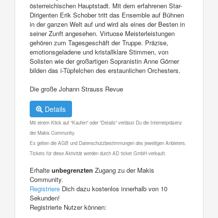
österreichischen Hauptstadt. Mit dem erfahrenen Star-
Dirigenten Erik Schober tritt das Ensemble auf Bühnen
in der ganzen Welt auf und wird als eines der Besten in
seiner Zunft angesehen. Virtuose Meisterleistungen
gehören zum Tagesgeschäft der Truppe. Präzise,
emotionsgeladene und kristallklare Stimmen, von
Solisten wie der großartigen Sopranistin Anne Görner
bilden das i-Tüpfelchen des erstaunlichen Orchesters.
Die große Johann Strauss Revue
Details
Mit einem Klick auf "Kaufen" oder "Details" verlässt Du die Internetpräsenz
der Makis Community.
Es gelten die AGB und Datenschutzbestimmungen des jeweiligen Anbieters.
Tickets für diese Aktivität werden durch AD ticket GmbH verkauft.
Erhalte
unbegrenzten
Zugang zu der Makis
Community.
Registriere
Dich dazu kostenlos innerhalb von 10
Sekunden!
Registrierte Nutzer können: