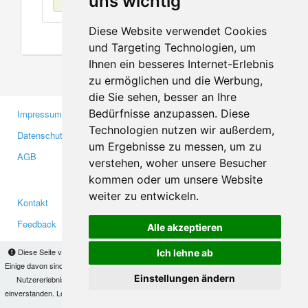
uns wichtig
Diese Website verwendet Cookies
und Targeting Technologien, um
Ihnen ein besseres Internet-Erlebnis
zu ermöglichen und die Werbung,
die Sie sehen, besser an Ihre
Bedürfnisse anzupassen. Diese
Impressum
Gewerbetreibende
Technologien nutzen wir außerdem,
Datenschutzerklärung
Investoren
um Ergebnisse zu messen, um zu
AGB
Presse
verstehen, woher unsere Besucher
Medien
kommen oder um unsere Website
weiter zu entwickeln.
Kontakt
Facebook
Feedback
Twitter
Alle akzeptieren
Fehler melden
YouTube
Diese Seite verwendet Cookies, um Informationen auf Ihrem Computer zu speichern.
Ich lehne ab
Google+
Einige davon sind notwendig, damit unsere Seite funktioniert, andere helfen uns dabei, das
Einstellungen ändern
Nutzererlebnis zu verbessern. Mit der Nutzung dieser Seite erklären Sie sich damit
einverstanden. Lesen Sie unsere
Datenschutzbestimmungen
, um mehr zur Deaktivierung
Makis
© Copyright 2026
von Cookies zu erfahren.
OK