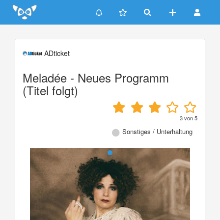
Update cookies preferences
ADticket
Meladée - Neues Programm
(Titel folgt)
3
von
5
Sonstiges / Unterhaltung