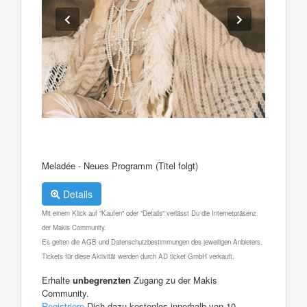
Meladée - Neues Programm (Titel folgt)
Details
Mit einem Klick auf "Kaufen" oder "Details" verlässt Du die Internetpräsenz
der Makis Community.
Es gelten die AGB und Datenschutzbestimmungen des jeweiligen Anbieters.
Tickets für diese Aktivität werden durch AD ticket GmbH verkauft.
Erhalte
unbegrenzten
Zugang zu der Makis
Community.
Registriere
Dich dazu kostenlos innerhalb von 10