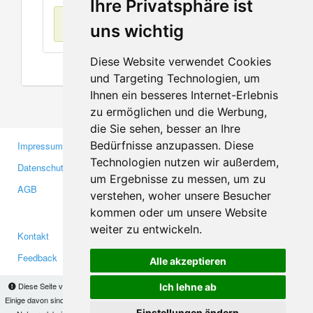
Ihre Privatsphäre ist
Keine Einträge
uns wichtig
Diese Website verwendet Cookies
und Targeting Technologien, um
Ihnen ein besseres Internet-Erlebnis
zu ermöglichen und die Werbung,
die Sie sehen, besser an Ihre
Bedürfnisse anzupassen. Diese
Impressum
Gewerbetreibende
Technologien nutzen wir außerdem,
Datenschutzerklärung
Investoren
um Ergebnisse zu messen, um zu
AGB
Presse
verstehen, woher unsere Besucher
Medien
kommen oder um unsere Website
weiter zu entwickeln.
Kontakt
Facebook
Feedback
Twitter
Alle akzeptieren
Fehler melden
YouTube
Diese Seite verwendet Cookies, um Informationen auf Ihrem Computer zu speichern.
Ich lehne ab
Google+
Einige davon sind notwendig, damit unsere Seite funktioniert, andere helfen uns dabei, das
Einstellungen ändern