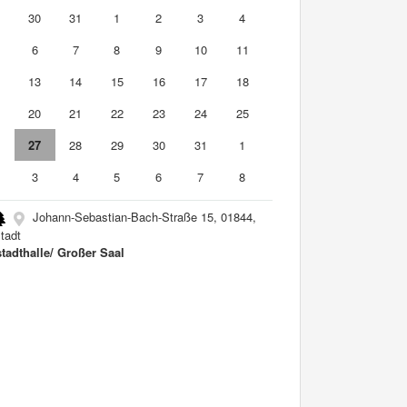
9
30
31
1
2
3
4
6
7
8
9
10
11
2
13
14
15
16
17
18
9
20
21
22
23
24
25
6
27
28
29
30
31
1
3
4
5
6
7
8
Johann-Sebastian-Bach-Straße 15, 01844,
tadt
tadthalle/ Großer Saal