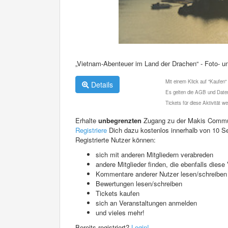
„Vietnam-Abenteuer im Land der Drachen“ - Foto- u
Mit einem Klick auf "Kaufen"
Details
Es gelten die AGB und Daten
Tickets für diese Aktivität 
Erhalte
unbegrenzten
Zugang zu der Makis Commu
Registriere
Dich dazu kostenlos innerhalb von 10 S
Registrierte Nutzer können:
sich mit anderen Mitgliedern verabreden
andere Mitglieder finden, die ebenfalls die
Kommentare anderer Nutzer lesen/schreiben
Bewertungen lesen/schreiben
Tickets kaufen
sich an Veranstaltungen anmelden
und vieles mehr!
Bereits registriert?
Login!