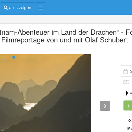
alles zeigen
etnam-Abenteuer im Land der Drachen“ - F
 Filmreportage von und mit Olaf Schubert
2
M