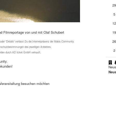
2
5
1
nd Filmreportage von und mit Olaf Schubert
1
2
 oder "Details" verlässt Du die Internetpräsenz der Makis Community.
schutzbestimmungen des jeweiligen Anbieters.
2
werden durch AD ticket GmbH verkauft.
nity.
ekunden!
Neus
Neus
se Veranstaltung besuchen möchten