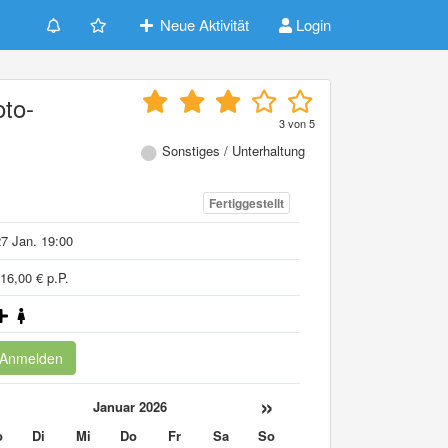
Neue Aktivität
Login
oto-
3
von
5
Sonstiges / Unterhaltung
Fertiggestellt
7 Jan. 19:00
16,00 € p.P.
Anmelden
«
»
Januar 2026
o
Di
Mi
Do
Fr
Sa
So