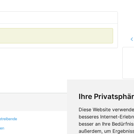
Ihre Privatsphär
Diese Website verwendet
besseres Internet-Erleb
treibende
Kontakt
besser an Ihre Bedürfni
ren
Feedback
außerdem, um Ergebniss