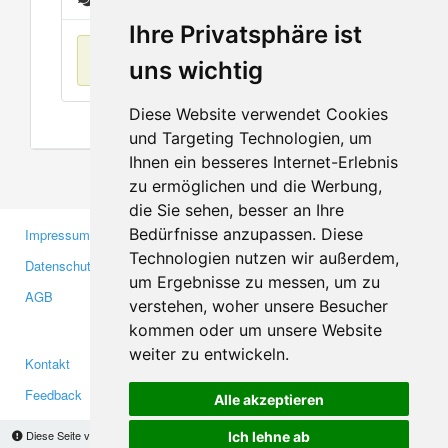
Ihre Privatsphäre ist
Keine Einträge
uns wichtig
Diese Website verwendet Cookies
und Targeting Technologien, um
Ihnen ein besseres Internet-Erlebnis
zu ermöglichen und die Werbung,
die Sie sehen, besser an Ihre
Bedürfnisse anzupassen. Diese
Impressum
Gewerbetreibende
Technologien nutzen wir außerdem,
Datenschutzerklärung
Investoren
um Ergebnisse zu messen, um zu
AGB
Presse
verstehen, woher unsere Besucher
Medien
kommen oder um unsere Website
weiter zu entwickeln.
Kontakt
Facebook
Feedback
Twitter
Alle akzeptieren
Fehler melden
YouTube
Diese Seite verwendet Cookies, um Informationen auf Ihrem Computer zu speichern.
Ich lehne ab