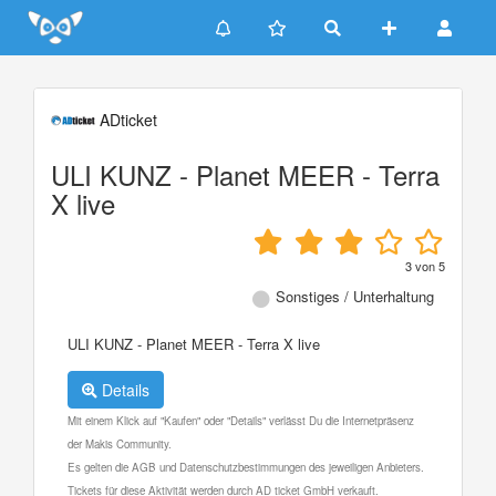
Update cookies preferences
ADticket
ULI KUNZ - Planet MEER - Terra
X live
3
von
5
Sonstiges / Unterhaltung
ULI KUNZ - Planet MEER - Terra X live
Details
Mit einem Klick auf "Kaufen" oder "Details" verlässt Du die Internetpräsenz
der Makis Community.
Es gelten die AGB und Datenschutzbestimmungen des jeweiligen Anbieters.
Tickets für diese Aktivität werden durch AD ticket GmbH verkauft.