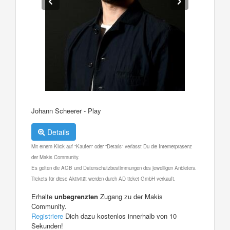
Johann Scheerer - Play
Details
Mit einem Klick auf "Kaufen" oder "Details" verlässt Du die Internetpräsenz
der Makis Community.
Es gelten die AGB und Datenschutzbestimmungen des jeweiligen Anbieters.
Tickets für diese Aktivität werden durch AD ticket GmbH verkauft.
Erhalte
unbegrenzten
Zugang zu der Makis
Community.
Registriere
Dich dazu kostenlos innerhalb von 10
Sekunden!