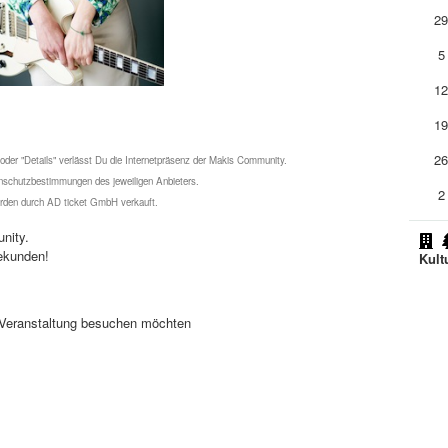
2
5
1
1
2
 oder "Details" verlässt Du die Internetpräsenz der Makis Community.
schutzbestimmungen des jeweiligen Anbieters.
2
werden durch AD ticket GmbH verkauft.
nity.
ekunden!
Kult
se Veranstaltung besuchen möchten