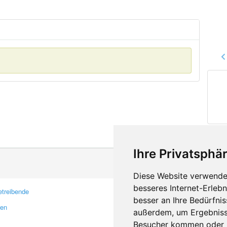
Ihre Privatsphär
Diese Website verwendet
besseres Internet-Erleb
treibende
Kontakt
besser an Ihre Bedürfni
ren
Feedback
außerdem, um Ergebniss
Fehler melden
Besucher kommen oder u