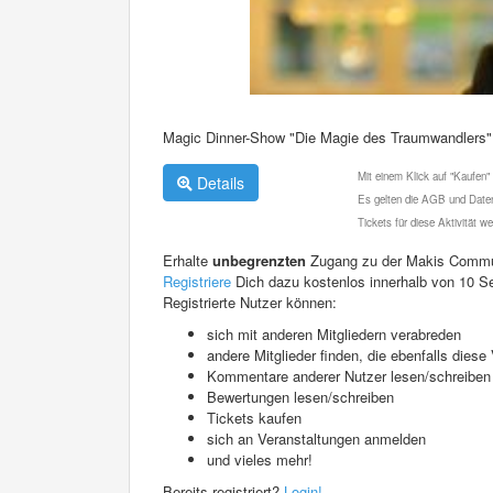
Magic Dinner-Show "Die Magie des Traumwandlers"
Mit einem Klick auf "Kaufen"
Details
Es gelten die AGB und Daten
Tickets für diese Aktivität 
Erhalte
unbegrenzten
Zugang zu der Makis Commu
Registriere
Dich dazu kostenlos innerhalb von 10 S
Registrierte Nutzer können:
sich mit anderen Mitgliedern verabreden
andere Mitglieder finden, die ebenfalls die
Kommentare anderer Nutzer lesen/schreiben
Bewertungen lesen/schreiben
Tickets kaufen
sich an Veranstaltungen anmelden
und vieles mehr!
Bereits registriert?
Login!