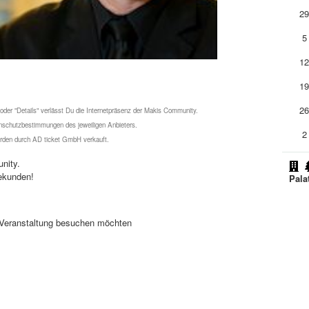
2
5
1
1
2
 oder "Details" verlässt Du die Internetpräsenz der Makis Community.
schutzbestimmungen des jeweiligen Anbieters.
2
werden durch AD ticket GmbH verkauft.
nity.
ekunden!
Pala
se Veranstaltung besuchen möchten