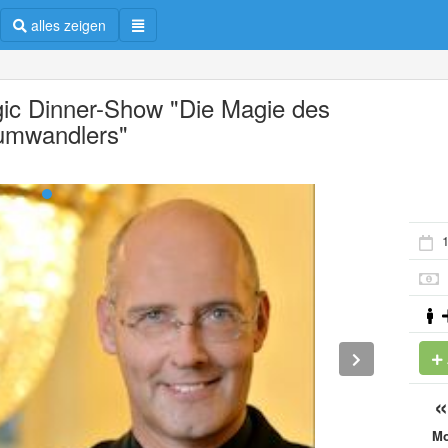
alles zeigen
ic Dinner-Show "Die Magie des
umwandlers"
1
M