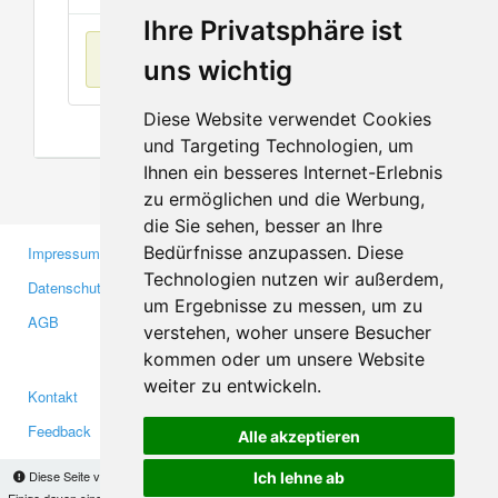
Ihre Privatsphäre ist
Keine Einträge
uns wichtig
Diese Website verwendet Cookies
und Targeting Technologien, um
Ihnen ein besseres Internet-Erlebnis
zu ermöglichen und die Werbung,
die Sie sehen, besser an Ihre
Bedürfnisse anzupassen. Diese
Impressum
Gewerbetreibende
Technologien nutzen wir außerdem,
Datenschutzerklärung
Investoren
um Ergebnisse zu messen, um zu
AGB
Presse
verstehen, woher unsere Besucher
Medien
kommen oder um unsere Website
weiter zu entwickeln.
Kontakt
Facebook
Feedback
Twitter
Alle akzeptieren
Fehler melden
YouTube
Diese Seite verwendet Cookies, um Informationen auf Ihrem Computer zu speichern.
Ich lehne ab
Einige davon sind notwendig, damit unsere Seite funktioniert, andere helfen uns dabei, das