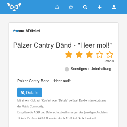
Update cookies preferences
ADticket
Pälzer Cantry Bänd - "Heer mol!"
3
von
5
Sonstiges / Unterhaltung
Pälzer Cantry Bänd - "Heer mol!"
Details
Mit einem Klick auf "Kaufen" oder "Details" verlässt Du die Internetpräsenz
der Makis Community.
Es gelten die AGB und Datenschutzbestimmungen des jeweiligen Anbieters.
Tickets für diese Aktivität werden durch AD ticket GmbH verkauft.