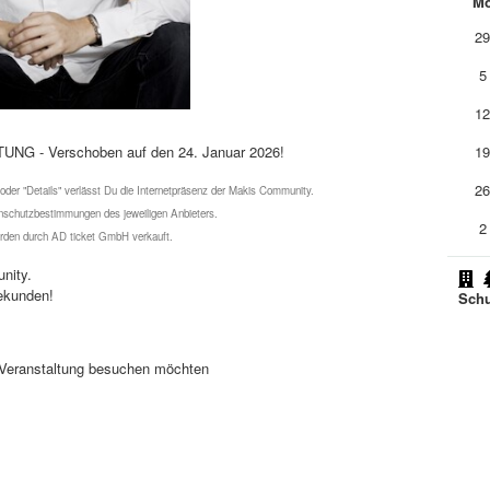
M
2
5
1
HTUNG - Verschoben auf den 24. Januar 2026!
1
2
 oder "Details" verlässt Du die Internetpräsenz der Makis Community.
schutzbestimmungen des jeweiligen Anbieters.
2
werden durch AD ticket GmbH verkauft.
nity.
ekunden!
Schu
se Veranstaltung besuchen möchten