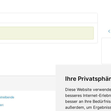
Ihre Privatsphär
Diese Website verwendet
besseres Internet-Erleb
treibende
Kontakt
besser an Ihre Bedürfni
ren
Feedback
außerdem, um Ergebniss