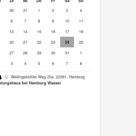
o
Di
Mi
Do
Fr
Sa
So
9
30
31
1
2
3
4
6
7
8
9
10
11
2
13
14
15
16
17
18
9
20
21
22
23
24
25
6
27
28
29
30
31
1
3
4
5
6
7
8
Wellingsbüttler Weg 25a, 22391, Hamburg
lungshaus bei Hamburg Wasser