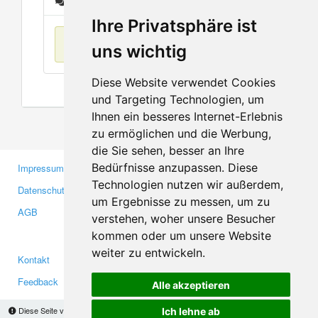
Nachrichten
Ihre Privatsphäre ist
Keine Einträge
uns wichtig
Diese Website verwendet Cookies
und Targeting Technologien, um
Ihnen ein besseres Internet-Erlebnis
zu ermöglichen und die Werbung,
die Sie sehen, besser an Ihre
Bedürfnisse anzupassen. Diese
Impressum
Gewerbetreibende
Technologien nutzen wir außerdem,
Datenschutzerklärung
Investoren
um Ergebnisse zu messen, um zu
AGB
Presse
verstehen, woher unsere Besucher
Medien
kommen oder um unsere Website
weiter zu entwickeln.
Kontakt
Facebook
Feedback
Twitter
Alle akzeptieren
Fehler melden
YouTube
Diese Seite verwendet Cookies, um Informationen auf Ihrem Computer zu speichern.
Ich lehne ab