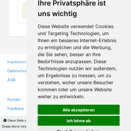
Ihre Privatsphäre ist
Keine Einträge
uns wichtig
Diese Website verwendet Cookies
und Targeting Technologien, um
Ihnen ein besseres Internet-Erlebnis
zu ermöglichen und die Werbung,
die Sie sehen, besser an Ihre
Bedürfnisse anzupassen. Diese
Impressum
Gewerbetreibende
Technologien nutzen wir außerdem,
Datenschutzerklärung
Investoren
um Ergebnisse zu messen, um zu
AGB
Presse
verstehen, woher unsere Besucher
Medien
kommen oder um unsere Website
weiter zu entwickeln.
Kontakt
Facebook
Feedback
Twitter
Alle akzeptieren
Fehler melden
YouTube
Diese Seite verwendet Cookies, um Informationen auf Ihrem Computer zu speichern.
Ich lehne ab
Google+
Einige davon sind notwendig, damit unsere Seite funktioniert, andere helfen uns dabei, das