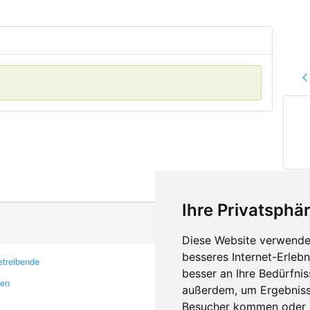
Ihre Privatsphär
Diese Website verwendet
besseres Internet-Erleb
treibende
Kontakt
besser an Ihre Bedürfni
ren
Feedback
außerdem, um Ergebniss
Fehler melden
Besucher kommen oder u