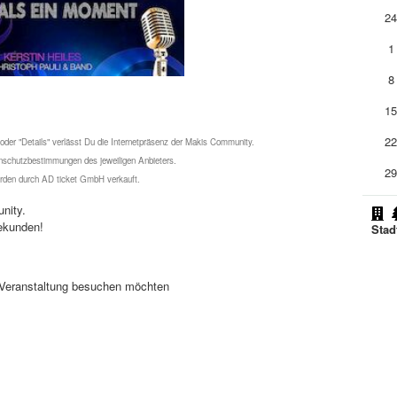
2
1
8
1
2
 oder "Details" verlässt Du die Internetpräsenz der Makis Community.
schutzbestimmungen des jeweiligen Anbieters.
2
werden durch AD ticket GmbH verkauft.
nity.
ekunden!
Stad
se Veranstaltung besuchen möchten