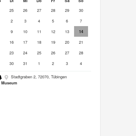
o
Di
Mi
Do
Fr
Sa
So
4
25
26
27
28
29
30
2
3
4
5
6
7
9
10
11
12
13
14
5
16
17
18
19
20
21
2
23
24
25
26
27
28
9
30
31
1
2
3
4
Stadtgraben 2, 72070, Tübingen
o Museum