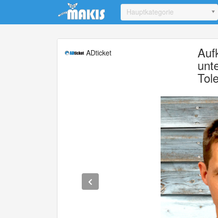
Update cookies preferences
Hauptkategorie
Auf
ADticket
unt
Tol