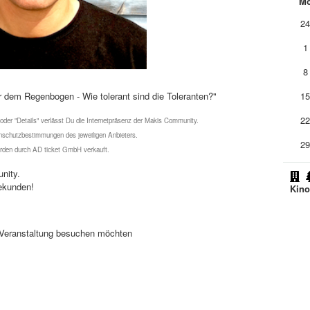
M
2
1
8
er dem Regenbogen - Wie tolerant sind die Toleranten?"
1
2
 oder "Details" verlässt Du die Internetpräsenz der Makis Community.
schutzbestimmungen des jeweiligen Anbieters.
2
werden durch AD ticket GmbH verkauft.
nity.
ekunden!
Kin
se Veranstaltung besuchen möchten