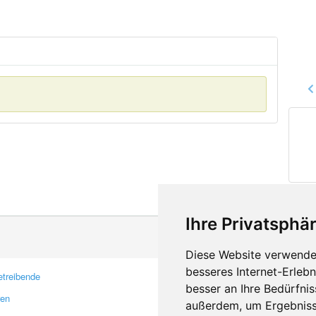
Ihre Privatsphär
Diese Website verwendet
besseres Internet-Erleb
treibende
Kontakt
besser an Ihre Bedürfni
ren
Feedback
außerdem, um Ergebniss