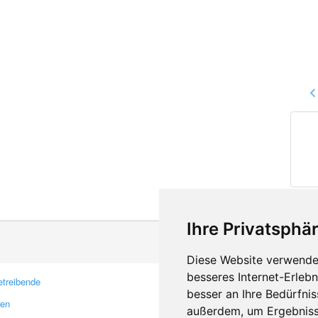
Ihre Privatsphär
Diese Website verwendet
besseres Internet-Erleb
treibende
Kontakt
besser an Ihre Bedürfni
ren
Feedback
außerdem, um Ergebniss