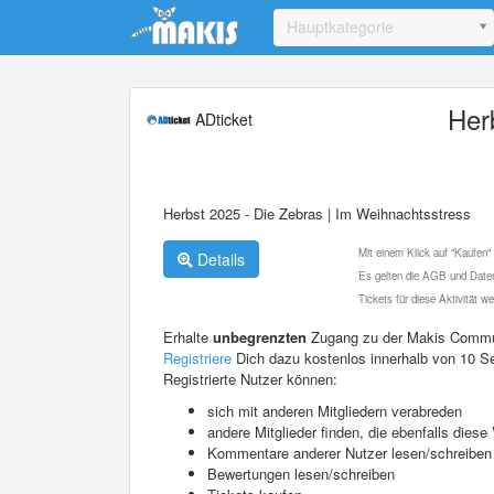
Update cookies preferences
Hauptkategorie
Her
ADticket
Herbst 2025 - Die Zebras | Im Weihnachtsstress
Mit einem Klick auf "Kaufen"
Details
Es gelten die AGB und Daten
Tickets für diese Aktivität 
Erhalte
unbegrenzten
Zugang zu der Makis Commu
Registriere
Dich dazu kostenlos innerhalb von 10 S
Registrierte Nutzer können:
sich mit anderen Mitgliedern verabreden
andere Mitglieder finden, die ebenfalls die
Kommentare anderer Nutzer lesen/schreiben
Bewertungen lesen/schreiben