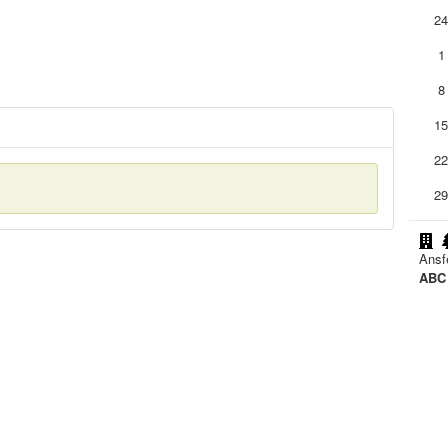
2
1
8
1
2
2
Ansf
ABC 