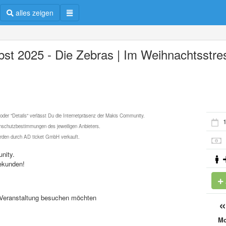
alles zeigen
bst 2025 - Die Zebras | Im Weihnachtsstre
 oder "Details" verlässt Du die Internetpräsenz der Makis Community.
1
schutzbestimmungen des jeweiligen Anbieters.
werden durch AD ticket GmbH verkauft.
nity.
ekunden!
se Veranstaltung besuchen möchten
M