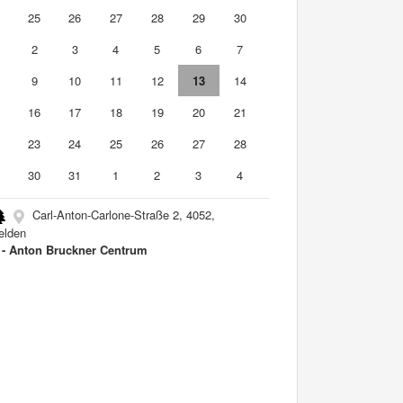
4
25
26
27
28
29
30
2
3
4
5
6
7
9
10
11
12
13
14
5
16
17
18
19
20
21
2
23
24
25
26
27
28
9
30
31
1
2
3
4
Carl-Anton-Carlone-Straße 2, 4052,
elden
- Anton Bruckner Centrum