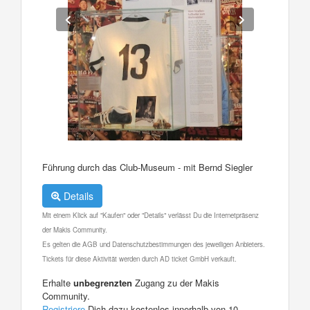
Führung durch das Club-Museum - mit Bernd Siegler
Details
Mit einem Klick auf "Kaufen" oder "Details" verlässt Du die Internetpräsenz
der Makis Community.
Es gelten die AGB und Datenschutzbestimmungen des jeweiligen Anbieters.
Tickets für diese Aktivität werden durch AD ticket GmbH verkauft.
Erhalte
unbegrenzten
Zugang zu der Makis
Community.
Registriere
Dich dazu kostenlos innerhalb von 10