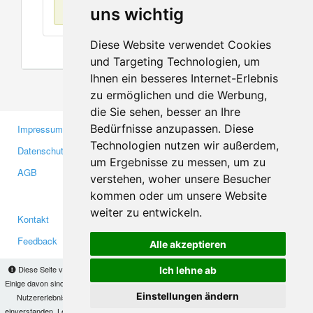
Keine Einträge
uns wichtig
Diese Website verwendet Cookies
und Targeting Technologien, um
Ihnen ein besseres Internet-Erlebnis
zu ermöglichen und die Werbung,
die Sie sehen, besser an Ihre
Bedürfnisse anzupassen. Diese
Impressum
Gewerbetreibende
Technologien nutzen wir außerdem,
Datenschutzerklärung
Investoren
um Ergebnisse zu messen, um zu
AGB
Presse
verstehen, woher unsere Besucher
Medien
kommen oder um unsere Website
weiter zu entwickeln.
Kontakt
Facebook
Feedback
Twitter
Alle akzeptieren
Fehler melden
YouTube
Diese Seite verwendet Cookies, um Informationen auf Ihrem Computer zu speichern.
Ich lehne ab
Google+
Einige davon sind notwendig, damit unsere Seite funktioniert, andere helfen uns dabei, das
Einstellungen ändern
Nutzererlebnis zu verbessern. Mit der Nutzung dieser Seite erklären Sie sich damit
einverstanden. Lesen Sie unsere
Datenschutzbestimmungen
, um mehr zur Deaktivierung